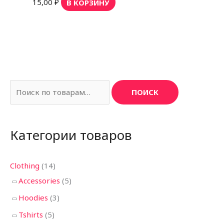
15,00
₽
В КОРЗИНУ
И
ПОИСК
с
к
Категории товаров
а
т
ь
Clothing
(14)
:
Accessories
(5)
Hoodies
(3)
Tshirts
(5)