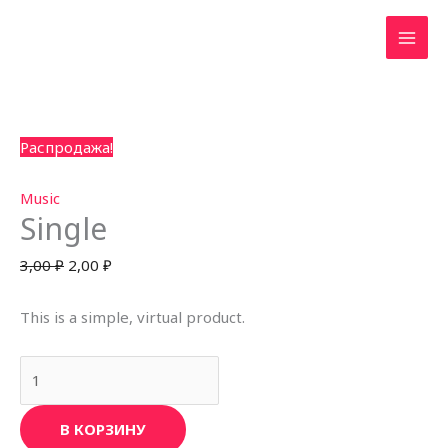
Прокрутка
Перейти
Тайский бокс в Уфе
вверх
к
Спортивный клуб Лабиринт
содержимому
Количество
Первоначальная
Текущая
Распродажа!
товара
цена
цена:
Single
составляла
2,00 ₽.
Music
Single
3,00 ₽.
3,00
₽
2,00
₽
This is a simple, virtual product.
В КОРЗИНУ