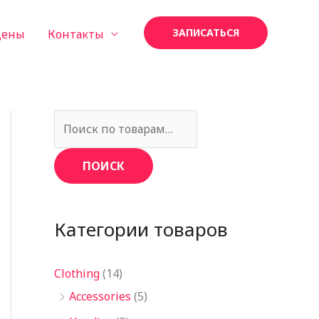
ЗАПИСАТЬСЯ
Цены
Контакты
И
с
ПОИСК
к
а
т
Категории товаров
ь
:
Clothing
(14)
Accessories
(5)