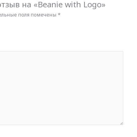
тзыв на «Beanie with Logo»
ельные поля помечены
*